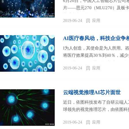
6月20日，中国人工智能芯片公司
片——思元270（MLU270）及
芯片中文品牌“思元”。思元270
2019-06-24
应用
产品体系得到了进一步完善。...
AI医疗春风动，科技企业争
I为人创造，其使命是为人所用。咨
将医疗效果提高30％到40％，减少
有巨大的发展前景，资本对AI医
2019-06-24
应用
的报告显示，2018年上半年AI
完成C轮和C＋轮融资、深睿科技
家AI医疗机构完成C轮融资。资本
向提供了坚实的支撑。...
云端视觉推理AI芯片面世
近日，依图科技发布了自研云端人
球领先的视觉推理芯片，由依图科
ThinkForce联合开发。...
2019-06-24
应用