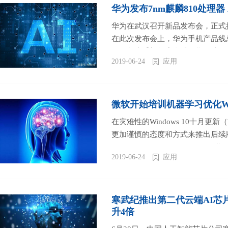
华为发布7nm麒麟810处理器
华为在武汉召开新品发布会，正式推
在此次发布会上，华为手机产品线总
日，华为手机年度全球发货量达到了1
2019-06-24
应用
微软开始培训机器学习优化Win
在灾难性的Windows 10十月更新（V
更加谨慎的态度和方式来推出后续版本更
2019（Version 1903）的
2019-06-24
应用
年启动了Windows 10 20H1分支的
寒武纪推出第二代云端AI芯
升4倍