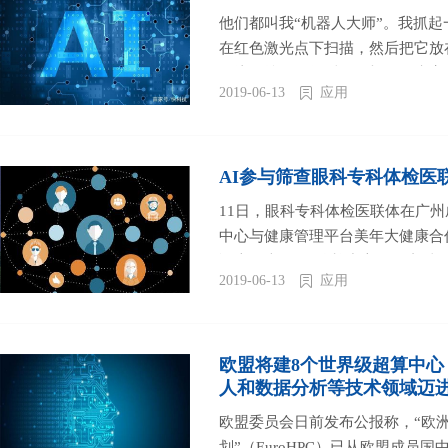
他们都叫我“机器人大师”。我抓
在红色激光点下扫描，然后把它放
左边的按钮，然后放开机器人来完
2019-06-13
应用
个矩形孔，每一个都对应着相应的
它会启动自己的小传送带，包裹从
的地板上，在那里它可以被装载到卡
AI参与筛查眼科专科体检医
11日，眼科专科体检医联体在广
中心与健康管理平台美年大健康合
冯惠强表示，“体检中心—眼专科
2019-06-13
应用
式由以治病为中心向以预防为中心
缝结合的突破。...
欧盟将建8个世界级超算中心
人和数据分析等技术领域迈
欧盟委员会日前发布公报称，“欧
划”（EuroHPC）已从欧盟成员