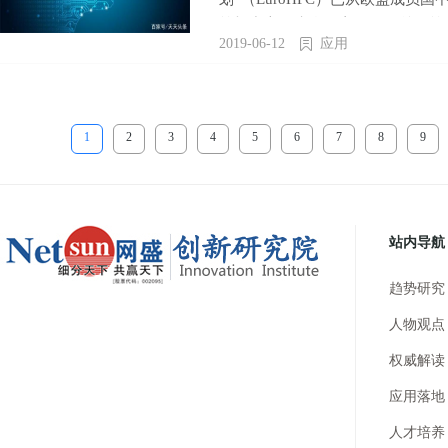
算机中心，来自各方的项目总预算
2019-06-12
应用
朝着成为全球顶级超级计算区域迈出
1
2
3
4
5
6
7
8
9
站内导航
趋势研究
人物观点
权威解读
应用落地
人才培养