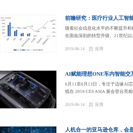
前瞻研究：医疗行业人工智
随着社会信息化水平的不断提升和
在面临深刻的转型升级。21世纪
突破，深度学习在医学领域的深度
2019-06-14
应用
有望解决医疗行业存在的效率问题
的重点。全球500强医疗行业企业
进行布局，涵盖院内诊疗、药物供
工智能在医疗领域的应用，不仅能
AI赋能理想ONE车内智能交
加的困境，而且带来了医疗能力、医
6月11至6月13日，专注于边缘A
线在 2019 CES ASIA 展会
达成合作。基于领先的语音交互技
2019-06-14
应用
电动车配备“车载多音区交互技术”。.
人机合一的亚马逊仓库，会